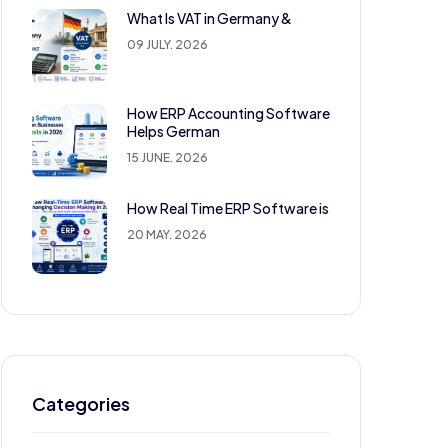
What Is VAT in Germany &
09 JULY. 2026
How ERP Accounting Software
Helps German
15 JUNE. 2026
How Real Time ERP Software is
20 MAY. 2026
Categories